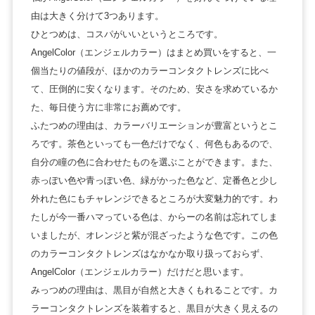
由は大きく分けて3つあります。
ひとつめは、コスパがいいというところです。
AngelColor（エンジェルカラー）はまとめ買いをすると、一
個当たりの値段が、ほかのカラーコンタクトレンズに比べ
て、圧倒的に安くなります。そのため、安さを求めているか
た、毎日使う方に非常にお薦めです。
ふたつめの理由は、カラーバリエーションが豊富というとこ
ろです。茶色といっても一色だけでなく、何色もあるので、
自分の瞳の色に合わせたものを選ぶことができます。また、
赤っぽい色や青っぽい色、緑がかった色など、定番色と少し
外れた色にもチャレンジできるところが大変魅力的です。わ
たしが今一番ハマっている色は、からーの名前は忘れてしま
いましたが、オレンジと紫が混ざったような色です。この色
のカラーコンタクトレンズはなかなか取り扱っておらず、
AngelColor（エンジェルカラー）だけだと思います。
みっつめの理由は、黒目が自然と大きくもれることです。カ
ラーコンタクトレンズを装着すると、黒目が大きく見えるの