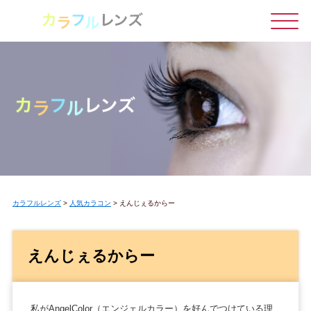
カラフルレンズ
>
人気カラコン
>
えんじぇるからー
えんじぇるからー
私がAngelColor（エンジェルカラー）を好んでつけている理