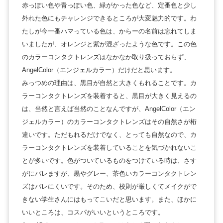
赤っぽい色や青っぽい色、緑がかった色など、定番色と少し
外れた色にもチャレンジできるところが大変魅力的です。わ
たしが今一番ハマっている色は、からーの名前は忘れてしま
いましたが、オレンジと紫が混ざったような色です。この色
のカラーコンタクトレンズはなかなか取り扱っておらず、
AngelColor（エンジェルカラー）だけだと思います。
みっつめの理由は、黒目が自然と大きくもれることです。カ
ラーコンタクトレンズを装着すると、黒目が大きく見えるの
は、当然と言えば当然のことなんですが、AngelColor（エン
ジェルカラー）のカラーコンタクトレンズはその自然さが桁
違いです。ただもれるだけでなく、とっても自然なので、カ
ラーコンタクトレンズを装着していることを気づかれないこ
とが多いです。色がついているものをつけている時は、さす
がにバレますが、黒やグレー、茶色いカラーコンタクトレン
ズはバレにくいです。そのため、校則が厳しくてメイクがで
きない学生さんにはもってこいだと思います。また、ほかに
いいところは、コスパがいいというところです。