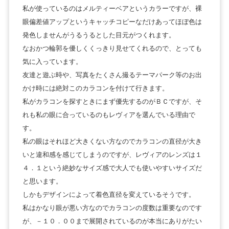
私が使っているのはメルティーベアというカラーですが、裸
眼偏差値アップというキャッチコピーなだけあってほぼ色は
発色しませんがうるうるとした目元がつくれます。
なおかつ輪郭を優しくくっきり見せてくれるので、とっても
気に入っています。
友達と遊ぶ時や、写真をたくさん撮るテーマパーク等のお出
かけ時には絶対このカラコンを付けて行きます。
私がカラコンを探すときにまず優先するのがＢＣですが、そ
れも私の眼に合っているのもレヴィアを選んでいる理由で
す。
私の眼はそれほど大きくない方なのでカラコンの直径が大き
いと違和感を感じてしまうのですが、レヴィアのレンズは１
４．１という絶妙なサイズ感で大人でも使いやすいサイズだ
と思います。
しかもデザインによって着色直径を変えているそうです。
私はかなり眼が悪い方なのでカラコンの度数は重要なのです
が、－１０．００まで展開されているのが本当にありがたい