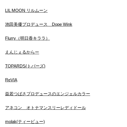
LIL MOON リルムーン
池田美優プロデュース Dope Wink
Flurry（明日香キララ）
えんじぇるからー
TOPARDS(トパーズ)
ReVIA
益若つばさプロデュースのエンジェルカラー
アネコン オトナマンスリーレディドール
molak(ティービュー)