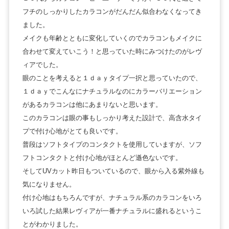
フチのしっかりしたカラコンがだんだん似合わなくなってき
ました。
メイクも年齢とともに変化していくのでカラコンもメイクに
合わせて変えていこう！と思っていた時にみつけたのがレヴ
ィアでした。
眼のことを考えると１ｄａｙタイプ一択と思っていたので、
１ｄａｙでこんなにナチュラルなのにカラーバリエーション
があるカラコンは他にあまりないと思います。
このカラコンは眼の事もしっかり考えた設計で、高含水タイ
プで付け心地がとても良いです。
普段はソフトタイプのコンタクトを使用していますが、ソフ
フトコンタクトと付け心地がほとんど遜色ないです。
そしてUVカット昨日もついているので、眼から入る紫外線も
気になりません。
付け心地はもちろんですが、ナチュラル系のカラコンをいろ
いろ試した結果レヴィアが一番ナチュラルに盛れるというこ
とがわかりました。